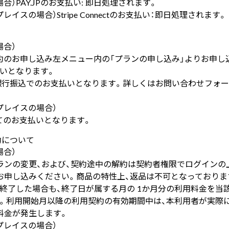
）PAY.JPのお支払い: 即日処理されます。
イスの場合）Stripe Connectのお支払い：即日処理されます。
場合）
: 契約のお申し込み左メニュー内の「プランの申し込み」よりお申
いとなります。
銀行振込でのお支払いとなります。詳しくは
お問い合わせフォー
プレイスの場合）
tを通じてのお支払いとなります。
約について
場合）
ランの変更、および、契約途中の解約は契約者権限でログインの
お申し込みください。商品の特性上、返品は不可となっておりま
終了した場合も、終了日が属する月の 1か月分の利用料金を当
。利用開始月以降の利用契約の有効期間中は、本利用者が実際
料金が発生します。
プレイスの場合）